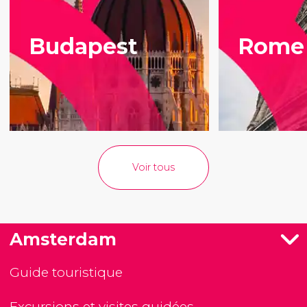
Budapest
Rome
Voir tous
Amsterdam
Guide touristique
Excursions et visites guidées