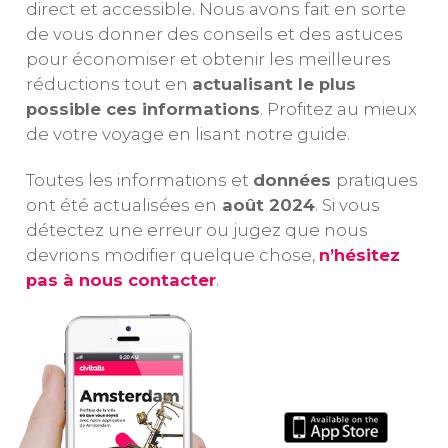
direct et accessible. Nous avons fait en sorte
une expérience
pendant le
vil
de vous donner des conseils et des astuces
incontournable
régime nazi.
mé
!
pour économiser et obtenir les meilleures
ne
ma
réductions tout en
actualisant le plus
possible ces informations
. Profitez au mieux
de votre voyage en lisant notre guide.
Toutes les informations et
données
pratiques
ont été actualisées en
août 2024
. Si vous
détectez une erreur ou jugez que nous
devrions modifier quelque chose,
n’hésitez
pas à nous contacter
.