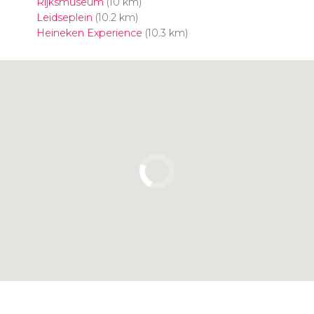
Rijksmuseum
(10 km)
Leidseplein
(10.2 km)
Heineken Experience
(10.3 km)
Cliquez ici pour utiliser la carte