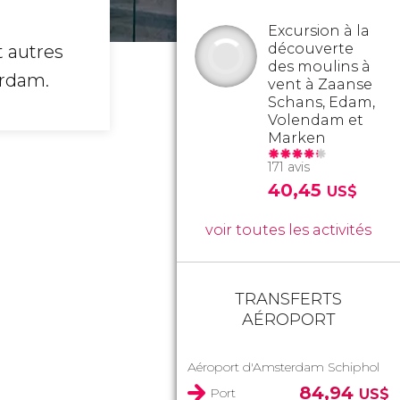
Excursion à la
découverte
t autres
des moulins à
erdam.
vent à Zaanse
Schans, Edam,
Volendam et
Marken
171 avis
40,45
US$
voir toutes les activités
TRANSFERTS
AÉROPORT
Aéroport d'Amsterdam Schiphol
84,94
Port
US$