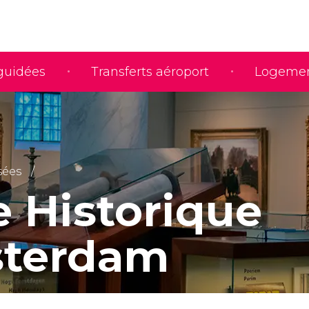
 guidées
Transferts aéroport
Logeme
ées
 Historique
sterdam