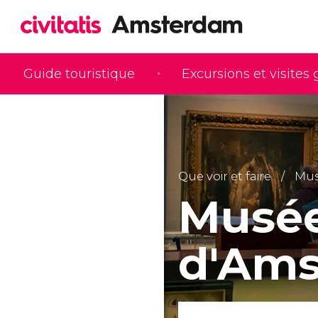
Guide touristique
Excursions et visites
Que voir et faire
Mus
Musée
d'Am