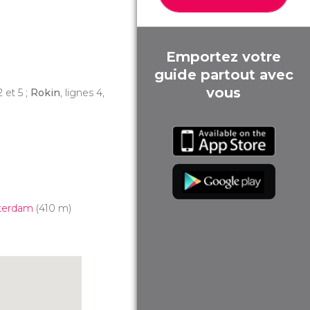
Emportez votre
guide partout avec
vous
2 et 5 ;
Rokin
, lignes 4,
sterdam
(410 m)