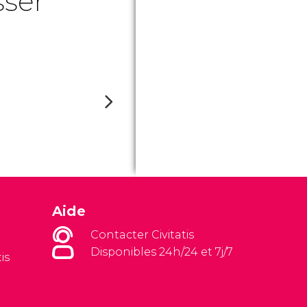
sser
Aide
Contacter Civitatis
Disponibles 24h/24 et 7j/7
is