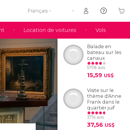
Français
nt
Location de voitures
Vols
Votre panier est vide
Balade en
bateau sur les
canaux
5798 avis
15,59
US$
Visite sur le
thème d'Anne
Frank dans le
quartier juif
3716 avis
37,56
US$