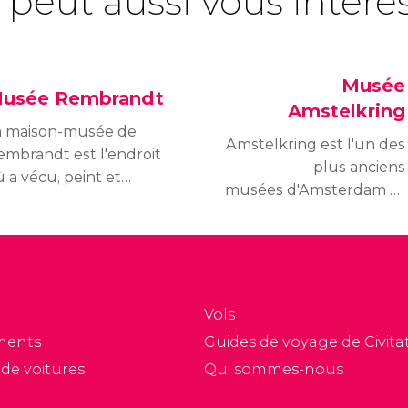
 peut aussi vous intére
Musée
usée Rembrandt
Amstelkring
a maison-musée de
Amstelkring est l'un des
embrandt est l'endroit
plus anciens
 a vécu, peint et
musées d'Amsterdam et
sciné ses
l'un des plus
ontemporains l'un des
surprenants.
tistes les plus
mportants de tous les
emps : Rembrandt
armenszoon van Rijn.
Vols
ments
Guides de voyage de Civitat
 de voitures
Qui sommes-nous