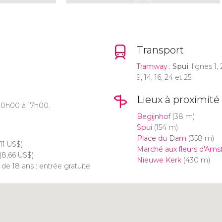
Transport
Tramway
:
Spui
, lignes 1, 
9, 14, 16, 24 et 25.
Lieux à proximité
 10h00 à 17h00.
Begijnhof
(38 m)
Spui
(154 m)
Place du Dam
(358 m)
,11
US$
)
Marché aux fleurs d'Am
(8,66
US$
)
Nieuwe Kerk
(430 m)
de 18 ans : entrée gratuite.
Cliquez ici pour utiliser la
carte