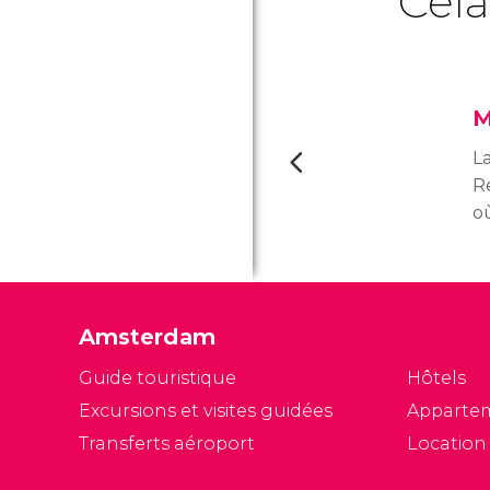
Cela
M
L
R
où
fa
c
ar
i
Amsterdam
t
H
Guide touristique
Hôtels
Excursions et visites guidées
Apparte
Transferts aéroport
Location