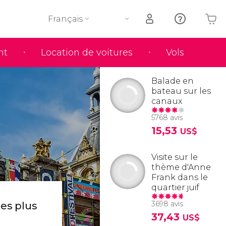
Français
nt
Location de voitures
Vols
Votre panier est vide
Balade en
bateau sur les
canaux
5768 avis
15,53
US$
Visite sur le
thème d'Anne
Frank dans le
quartier juif
3698 avis
les plus
37,43
US$