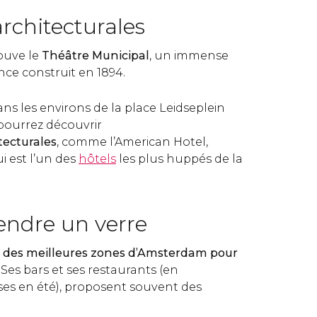
architecturales
rouve le
Théâtre Municipal
, un immense
nce construit en 1894.
ns les environs de la place Leidseplein
pourrez découvrir
tecturales
, comme l’American Hotel,
i est l’un des
hôtels
les plus huppés de la
endre un verre
 des meilleures zones d’Amsterdam pour
. Ses bars et ses restaurants (en
asses en été), proposent souvent des