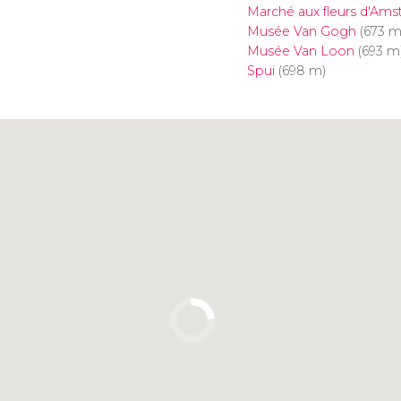
Marché aux fleurs d'Am
Musée Van Gogh
(673 m
Musée Van Loon
(693 m
Spui
(698 m)
Cliquez ici pour utiliser la
carte