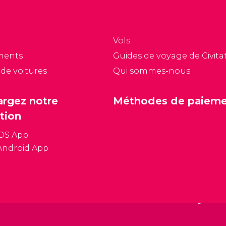
ncore acheter des
de Begijnhof.
uvres d'art et des
vres.
Vols
ments
Guides de voyage de Civitat
 de voitures
Qui sommes-nous
argez notre
Méthodes de paiem
tion
iOS App
Android App
Conditions général