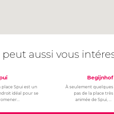
 peut aussi vous intére
pui
Begijnhof
a place Spui est un
À seulement quelques
droit idéal pour se
pas de la place très
romener
animée de Spui, se
ranquillement, prendre
trouve un vrai havre de
 café, lire ou
paix du nom