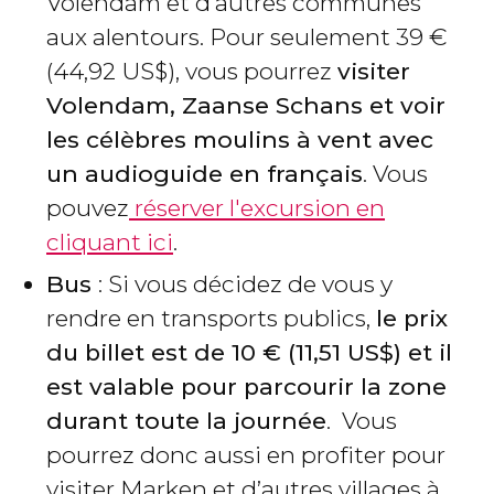
Volendam et d’autres communes
aux alentours. Pour seulement 39
€
(44,92
US$
), vous pourrez
visiter
Volendam, Zaanse Schans et voir
les célèbres moulins à vent avec
un audioguide en français
. Vous
pouvez
réserver l'excursion en
cliquant ici
.
Bus
: Si vous décidez de vous y
rendre en transports publics,
le prix
du billet est de 10
€
(11,51
US$
) et il
est valable pour parcourir la zone
durant toute la journée
. Vous
pourrez donc aussi en profiter pour
visiter Marken et d’autres villages à