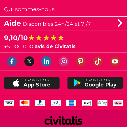
Qui sommes-nous
Aide
Disponibles 24h/24 et 7j/7
★★★★★
★★★★★
9,10/10
+
5 000 000
avis de Civitatis
DISPONIBLE SUR
DISPONIBLE SUR
App Store
Google Play