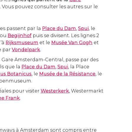
. Vous pouvez consulter les autres sur le
lles passent par la
Place du Dam
,
Spui
, le
ou
Begijnhof
puis se divisent. Les lignes 2
u’à
Rijksmuseum
et le
Musée Van Gogh
et
e par
Vondelpark
.
la Gare Amsterdam-Central, passe par des
els que la
Place du Dam
,
Spui
, la Place
us Botanicus
, le
Musée de la Résistance
, le
Tropenmuseum.
déales pour visiter
Westerkerk
, Westermarkt
ne Frank
.
ramways à Amsterdam sont compris entre