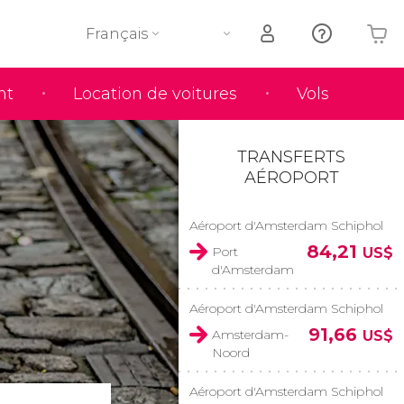
Français
nt
Location de voitures
Vols
Votre panier est vide
TRANSFERTS
AÉROPORT
Aéroport d'Amsterdam Schiphol
84,21
Port
US$
d'Amsterdam
Aéroport d'Amsterdam Schiphol
91,66
Amsterdam-
US$
Noord
Aéroport d'Amsterdam Schiphol