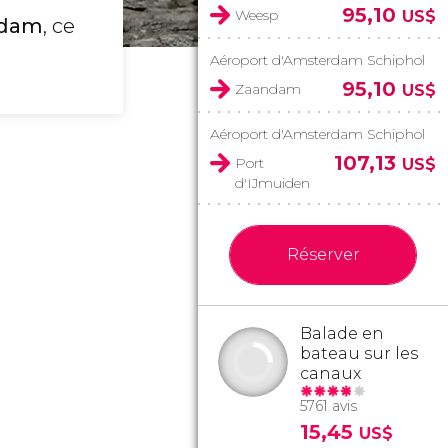
95,10
Weesp
US$
rdam
, ce
Aéroport d'Amsterdam Schiphol
95,10
Zaandam
US$
Aéroport d'Amsterdam Schiphol
107,13
Port
US$
d'IJmuiden
Réserver
Balade en
bateau sur les
canaux
5761 avis
15,45
US$