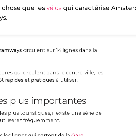
 chose que les
vélos
qui caractérise Amste
ys
.
tramways
circulent sur 14 lignes dans la
.
res qui circulent dans le centre-ville, les
ôt
rapides et pratiques
à utiliser.
les plus importantes
 les plus touristiques, il existe une série de
utiliserez fréquemment.
s les
lignes qui partent de la
Gare