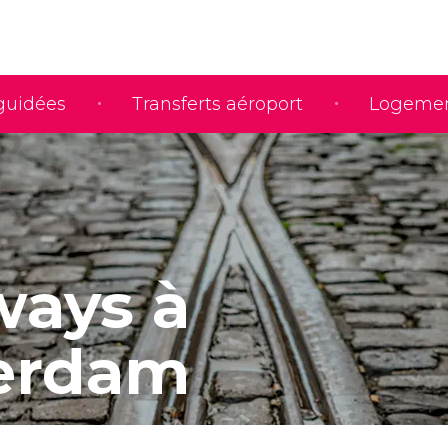
 guidées
Transferts aéroport
Logeme
ays à
erdam