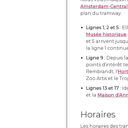
Amsterdam-Central
plan du tramway.
Lignes 1, 2 et 5
: E
Musée historique
et 5 arrivent jusq
la ligne 1 continu
Ligne 9
: Depuis 
points d’intérêt t
Rembrandt, l’
Hort
Zoo Artis et le 
Lignes 13 et 17
: I
et la
Maison d’An
Horaires
Les horaires des t