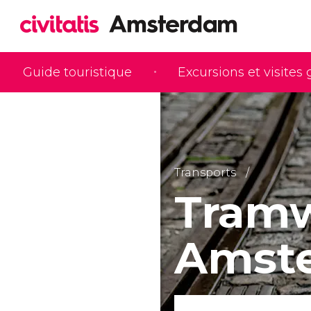
Guide touristique
Excursions et visites
Transports
Tramw
Amst