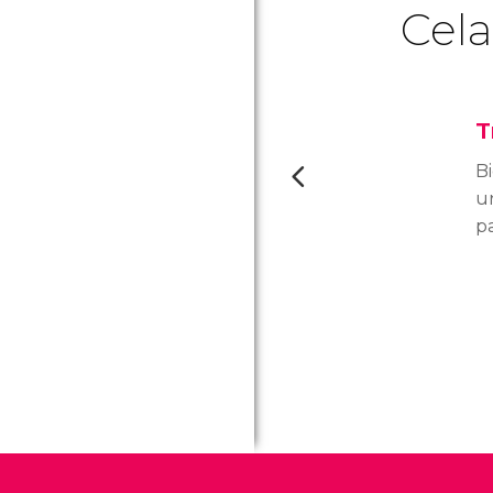
Cela
T
B
un
pa
c
d
to