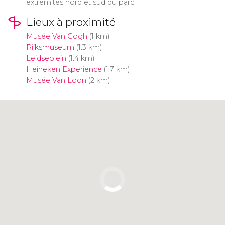
extrémités nord et sud du parc.
Lieux à proximité
Musée Van Gogh
(1 km)
Rijksmuseum
(1.3 km)
Leidseplein
(1.4 km)
Heineken Experience
(1.7 km)
Musée Van Loon
(2 km)
Cliquez ici pour utiliser la carte