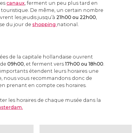
des
canaux
, ferment un peu plus tard en
ce touristique. De même, un certain nombre
rent les jeudis jusqu’à
21h00 ou 22h00
,
isse du jour de
shopping
national.
ées de la capitale hollandaise ouvrent
r de
09h00
, et ferment vers
17h00 ou 18h00
.
 importants étendent leurs horaires une
ne, nous vous recommandons donc de
te en prenant en compte ces horaires.
er les horaires de chaque musée dans la
msterdam.