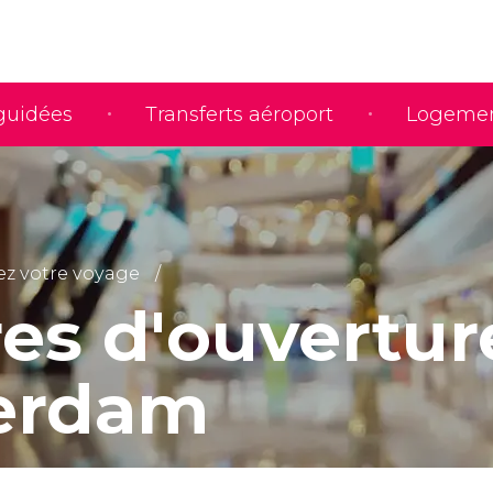
 guidées
Transferts aéroport
Logeme
iez votre voyage
res d'ouvertur
erdam