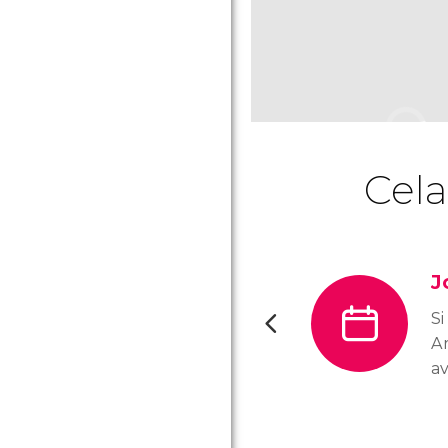
Cela
J
Si
A
av
jo
q
se