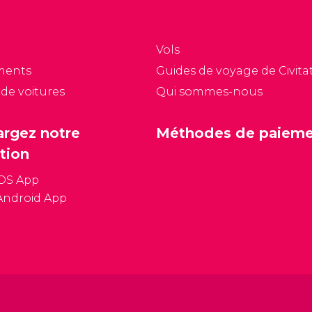
Vols
ments
Guides de voyage de Civitat
 de voitures
Qui sommes-nous
argez notre
Méthodes de paiem
tion
iOS App
Android App
Conditions général