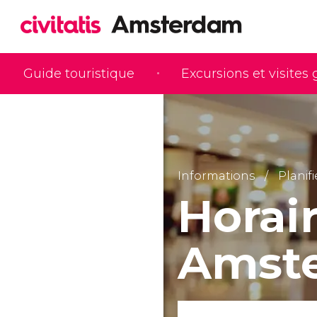
Guide touristique
Excursions et visites
Informations
Planif
Horai
Amst