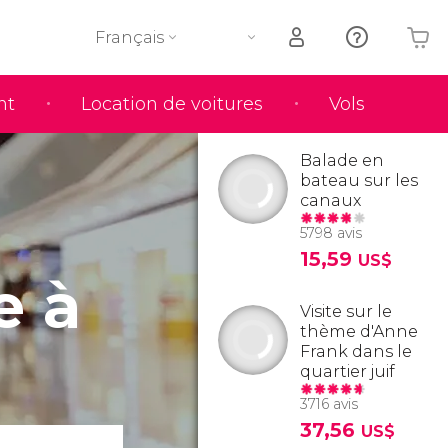
Français
nt
Location de voitures
Vols
Votre panier est vide
Balade en
bateau sur les
canaux
5798 avis
15,59
US$
e à
Visite sur le
thème d'Anne
Frank dans le
quartier juif
3716 avis
37,56
US$