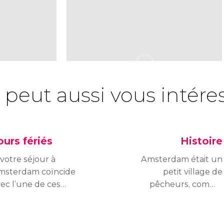
 peut aussi vous intére
ours fériés
Histoire
 votre séjour à
Amsterdam était un
msterdam coïncide
petit village de
ec l’une de ces
pêcheurs, comme
urnées, il est probable
toutes les villes qui se
ue quelques-unes de
sont développées en
s attractions soient
bord de mer au cours