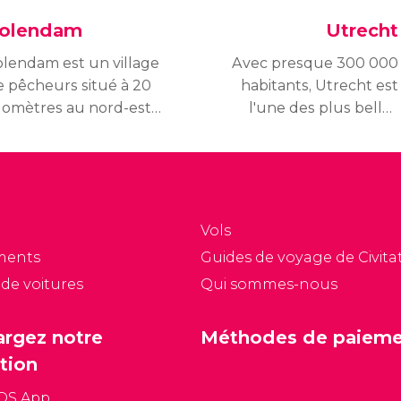
olendam
Utrecht
olendam est un village
Avec presque 300 000
e pêcheurs situé à 20
habitants, Utrecht est
ilomètres au nord-est
l'une des plus belles
'Amsterdam, entre
villes des Pays-Bas.
dam et Marken. Il a été
ondé au XIVe siècle aux
lentours du port
'Edam.
Vols
ments
Guides de voyage de Civitat
 de voitures
Qui sommes-nous
argez notre
Méthodes de paiem
tion
iOS App