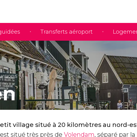
 guidées
Transferts aéroport
Logeme
ursions
en
tit village situé à 20 kilomètres au nord-es
Il est situé très près de
Volendam
, séparé par la