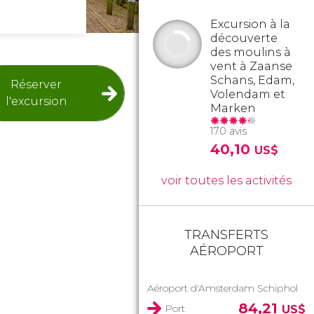
Excursion à la
découverte
des moulins à
vent à Zaanse
Schans, Edam,
Réserver
Volendam et
l'excursion
Marken
170 avis
40,10
US$
voir toutes les activités
TRANSFERTS
AÉROPORT
Aéroport d'Amsterdam Schiphol
84,21
Port
US$