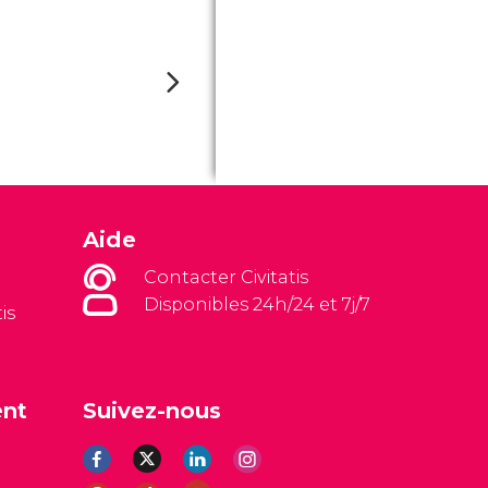
Aide
Contacter Civitatis
Disponibles 24h/24 et 7j/7
is
ent
Suivez-nous