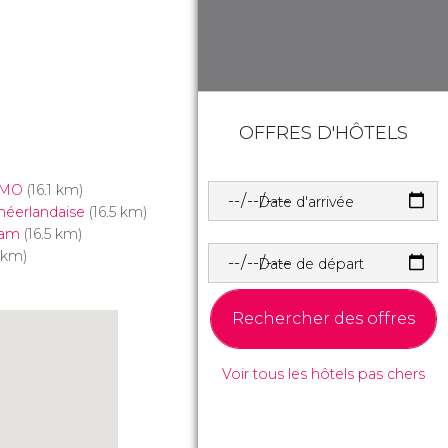
OFFRES D'HÔTELS
EMO
(16.1 km)
Date d'arrivée
néerlandaise
(16.5 km)
dam
(16.5 km)
 km)
Date de départ
Rechercher des offres
Voir tous les hôtels pas chers