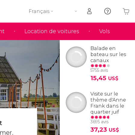
Français
nt
Location de voitures
Vols
Votre panier est vide
Balade en
bateau sur les
canaux
5755 avis
15,45
US$
Visite sur le
thème d'Anne
Frank dans le
quartier juif
3695 avis
t
37,23
US$
 mer.