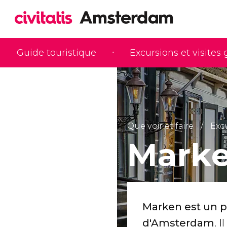
Guide touristique
Excursions et visites
Que voir et faire
Exc
Mark
Marken est un pe
d'Amsterdam
. 