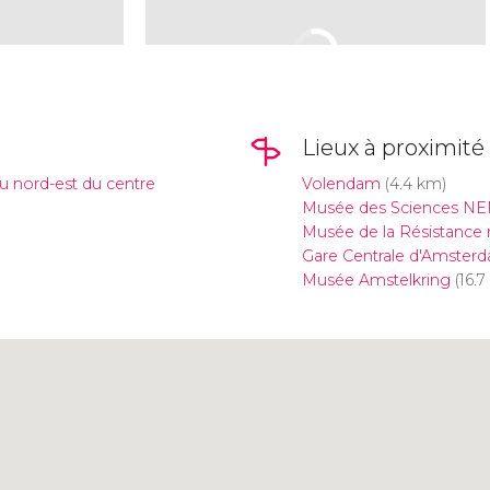
Lieux à proximité
u nord-est du centre
Volendam
(4.4 km)
Musée des Sciences N
Musée de la Résistance 
Gare Centrale d'Amster
Musée Amstelkring
(16.7
Cliquez ici pour utiliser la
carte