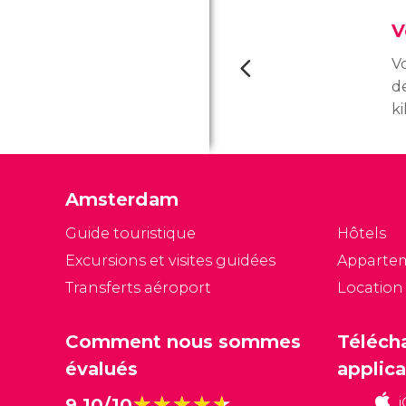
V
V
d
k
d
E
f
Amsterdam
a
d
Guide touristique
Hôtels
Excursions et visites guidées
Apparte
Transferts aéroport
Location
Comment nous sommes
Téléch
évalués
applica
★★★★★
★★★★★
9,10/10