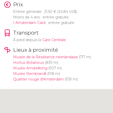
Prix
Entrée générale : 21,50
€
(24,84
US$
)
Moins de 4 ans : entrée gratuite.
I Amsterdam Card
: entrée gratuite.
Transport
À pied depuis la
Gare Centrale
.
Lieux à proximité
Musée de la Résistance néerlandaise
(717 m)
Hortus Botanicus
(839 m)
Musée Amstelkring
(907 m)
Musée Rembrandt
(918 m)
Quartier rouge d'Amsterdam
(939 m)
Cliquez ici pour utiliser la carte