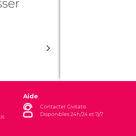
sser
Aide
Contacter Civitatis
Disponibles 24h/24 et 7j/7
is