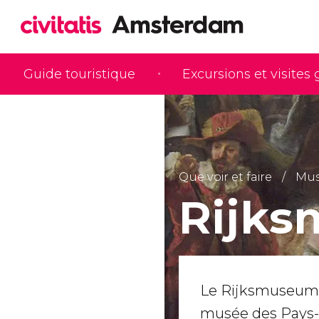
Guide touristique
Excursions et visites
Que voir et faire
Mus
Rijk
Le Rijksmuseum 
musée des Pays