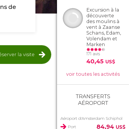
ons de
Excursion à la
découverte
des moulins à
vent à Zaanse
Schans, Edam,
Volendam et
Marken
171 avis
server la visite
40,45
US$
voir toutes les activités
TRANSFERTS
AÉROPORT
Aéroport d'Amsterdam Schiphol
84,94
Port
US$