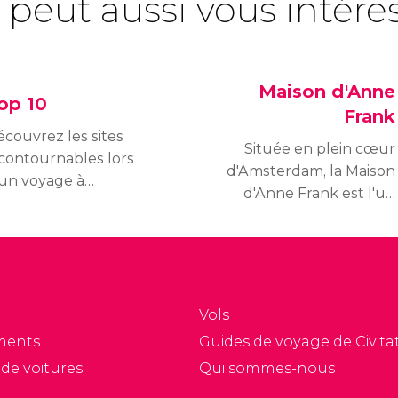
 peut aussi vous intére
Maison d'Anne
op 10
Frank
couvrez les sites
Située en plein cœur
contournables lors
d'Amsterdam, la Maison
'un voyage à
d'Anne Frank est l'un
msterdam, tels que la
des édifices les plus
ison d'Anne Frank, le
emblématiques de
gendaire Quartier
son histoire. C'est ici que
uge, les canaux et
vécurent Anne Frank et
en plus encore. Prix,
sa famille pendant
raires et histoire des
Vols
l'invasion nazie de la
illeurs sites
ments
Guides de voyage de Civitat
Seconde Guerre
uristiques
 de voitures
Qui sommes-nous
mondiale.
'Amsterdam.