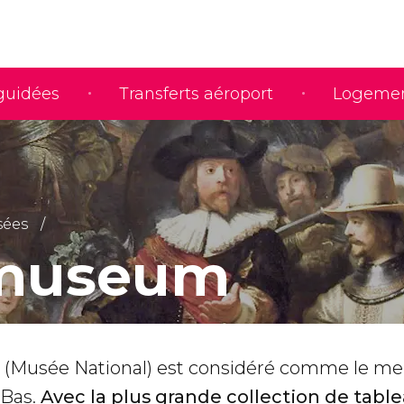
 guidées
Transferts aéroport
Logeme
ées
smuseum
(Musée National) est considéré comme le mei
-Bas.
Avec la plus grande collection de tabl