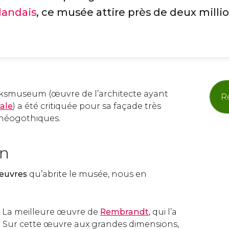
landais
, ce musée attire près de deux milli
ijksmuseum (œuvre de l’architecte ayant
Ré
ale
) a été critiquée pour sa façade très
s néogothiques.
on
’œuvres
qu’abrite le musée, nous en
: La meilleure œuvre de
Rembrandt
, qui l’a
. Sur cette œuvre aux grandes dimensions,