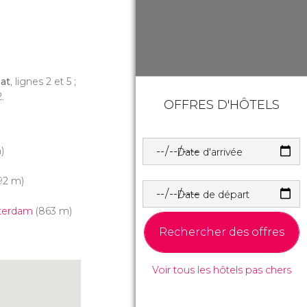
at
, lignes 2 et 5 ;
.
OFFRES D'HÔTELS
)
Date d'arrivée
92 m)
Date de départ
sterdam
(863 m)
Rechercher des offres
Voir tous les hôtels pas chers