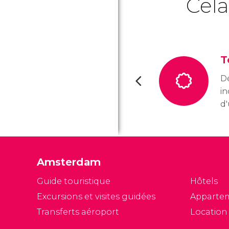
Cela
T
Dé
in
d
A
Ma
lé
Ro
Amsterdam
bi
ho
Guide touristique
Hôtels
me
Excursions et visites guidées
Apparte
to
Transferts aéroport
Location
d