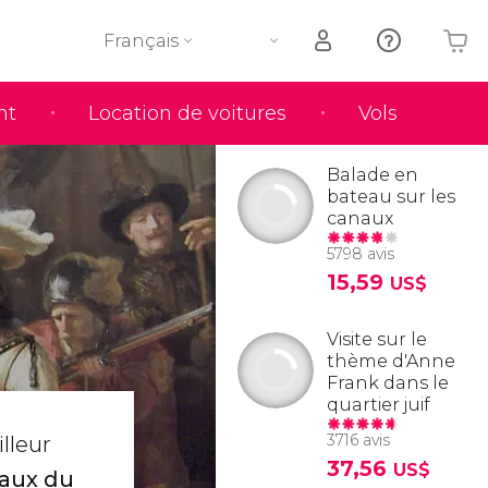
Français
nt
Location de voitures
Vols
Votre panier est vide
Balade en
bateau sur les
canaux
5798 avis
15,59
US$
Visite sur le
thème d'Anne
Frank dans le
quartier juif
3716 avis
lleur
37,56
US$
eaux du