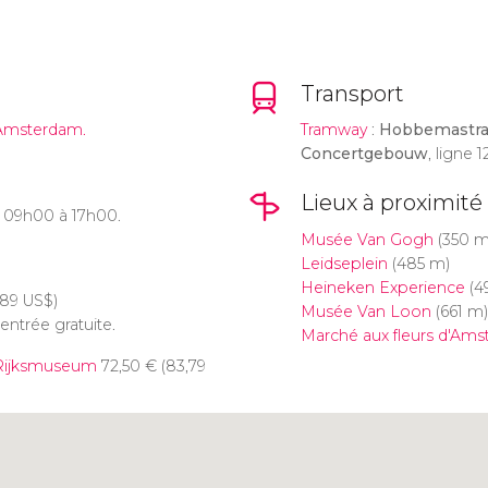
Transport
 Amsterdam.
Tramway
:
Hobbemastra
Concertgebouw
, ligne 12
Lieux à proximité
de 09h00 à 17h00.
Musée Van Gogh
(350 m
Leidseplein
(485 m)
Heineken Experience
(4
,89
US$
)
Musée Van Loon
(661 m)
entrée gratuite.
Marché aux fleurs d'Am
 Rijksmuseum
72,50
€
(83,79
Cliquez ici pour utiliser la
carte