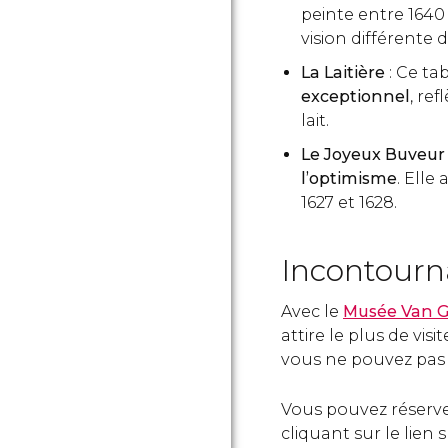
peinte entre 1640
vision différente 
La Laitière
: Ce t
exceptionnel
, ref
lait.
Le Joyeux Buveu
l’optimisme
. Elle
1627 et 1628.
Incontourn
Avec le
Musée Van 
attire le plus de vis
vous ne pouvez pas 
Vous pouvez réserver
cliquant sur le lien