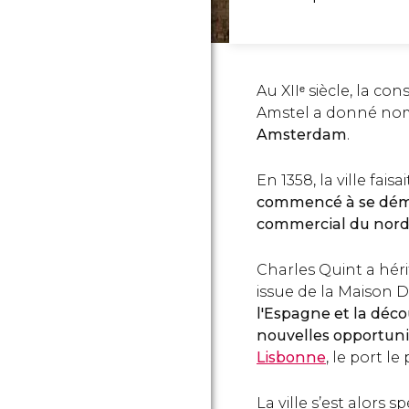
Au XIIᵉ siècle, la co
Amstel a donné nom a
Amsterdam
.
En 1358, la ville fai
commencé à se déma
commercial du nord
Charles Quint a hér
issue de la Maison
l'Espagne et la déc
nouvelles opportun
Lisbonne
, le port l
La ville s’est alors s