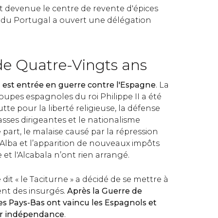
t devenue le centre de revente d'épices
oi du Portugal a ouvert une délégation
de Quatre-Vingts ans
est entrée en guerre contre l'Espagne
. La
roupes espagnoles du roi Philippe II a été
tte pour la liberté religieuse, la défense
lasses dirigeantes et le nationalisme
 part, le malaise causé par la répression
Alba et l’apparition de nouveaux impôts
 et l'Alcabala n’ont rien arrangé.
it « le Taciturne » a décidé de se mettre à
nt des insurgés.
Après la Guerre de
es Pays-Bas ont vaincu les Espagnols et
eur indépendance
.