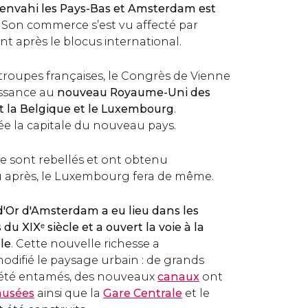
 envahi les Pays-Bas et Amsterdam est
. Son commerce s’est vu affecté par
t après le blocus international.
 troupes françaises, le Congrès de Vienne
issance au
nouveau Royaume-Uni des
it la Belgique et le Luxembourg
.
e la capitale du nouveau pays.
se sont rebellés et ont obtenu
u après, le Luxembourg fera de même.
d'Or d'Amsterdam a eu lieu dans les
u XIXᵉ siècle et a ouvert la voie à la
lle
. Cette nouvelle richesse a
difié le paysage urbain : de grands
t été entamés, des nouveaux
canaux
ont
usées
ainsi que la
Gare Centrale
et le