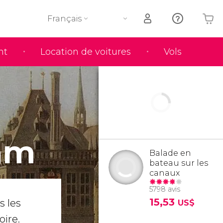
Français
nt
Location de voitures
Vols
Votre panier est vide
am
Balade en
bateau sur les
canaux
5798 avis
15,53
s les
US$
oire.