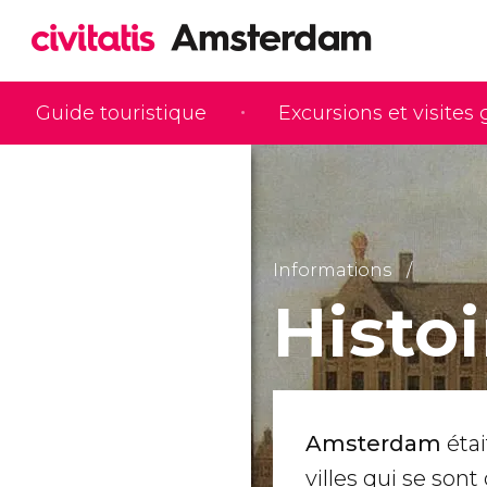
Guide touristique
Excursions et visites
Informations
Histo
Amsterdam
éta
villes qui se son