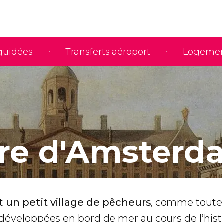
 guidées
Transferts aéroport
Logeme
ire d'Amsterd
it
un petit village de pêcheurs
, comme toute
t développées en bord de mer au cours de l’hist