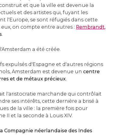
construit et que la ville est devenue la
ctuels et des artistes qui, fuyant les
nt l'Europe, se sont réfugiés dans cette
i eux, on compte entre autres :
Rembrandt
,
s
.
 d'Amsterdam a été créée.
uifs expulsés d'Espagne et d'autres régions
nols, Amsterdam est devenue un
centre
erres et de métaux précieux
.
ait l'aristocratie marchande qui contrôlait
endre ses intérêts, cette dernière a brisé à
ues de la ville : la première fois pour
e II et la seconde à Louis XIV.
e la Compagnie néerlandaise des Indes