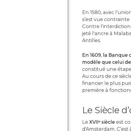
En 1580, avec l'uni
s’est vue contraint
Contre l'interdictio
jeté l'ancre à Malab
Antilles.
En 1609, la Banque 
modèle que celui d
constitué une étape 
Au cours de ce sièc
financier le plus pu
première à fonctio
Le Siècle d’
Le
XVIIᵉ siècle
est co
d'Amsterdam. C’est à