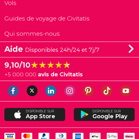
Vols
Guides de voyage de Civitatis
Qui sommes-nous
Aide
Disponibles 24h/24 et 7j/7
★★★★★
★★★★★
9,10/10
+
5 000 000
avis de Civitatis
DISPONIBLE SUR
DISPONIBLE SUR
App Store
Google Play